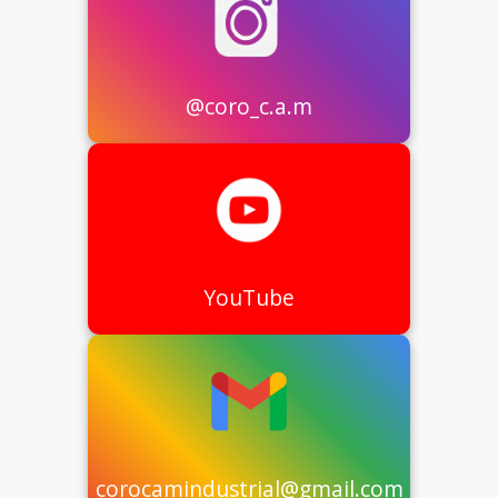
@coro_c.a.m
YouTube
corocamindustrial@gmail.com